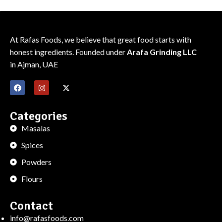
Suspendisse quam at vestibulum
Kitchen
At Rafas Foods, we believe that great food starts with
honest ingredients. Founded under
Arafa Grinding LLC
in Ajman, UAE
Categories
Masalas
Spices
Powders
Flours
Contact
info@rafasfoods.com