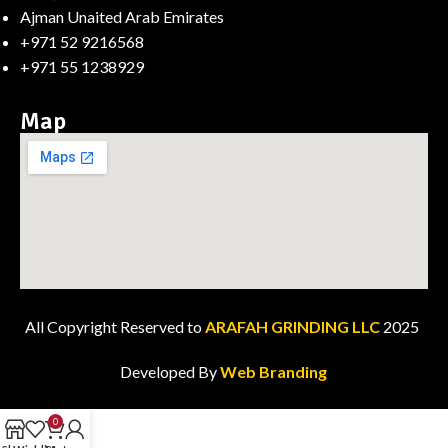
Ajman Unaited Arab Emirates
+971 52 9216568
+971 55 1238929
Map
All Copyright Reserved to
ARAFAH GRINDING LLC
2025
Developed By
Web Branding
0